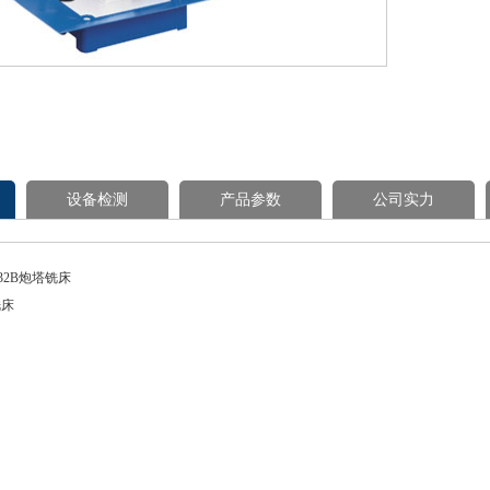
设备检测
产品参数
公司实力
332B炮塔铣床
铣床