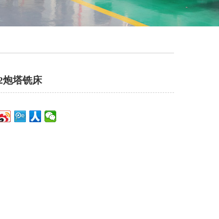
32炮塔铣床