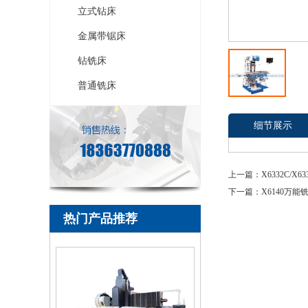
立式钻床
金属带锯床
钻铣床
普通铣床
细节展示
上一篇：X6332C/X6
下一篇：X6140万能
热门产品推荐