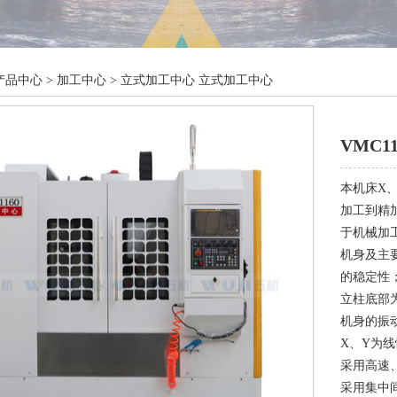
产品中心
>
加工中心
>
立式加工中心
立式加工中心
VMC1
本机床X
加工到精
于机械加
机身及主
的稳定性
立柱底部
机身的振
X、Y为
采用高速
采用集中