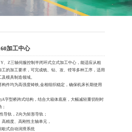
160加工中心
、Y、Z三轴伺服控制半闭环式立式加工中心，能适应从粗
加工的加工要求，可完成铣、钻、攻、镗等多种工序，适用
工及模具制造领域。
要构件均为高强度铸铁,金相组织稳定，确保机床长期使用
；
为A字型桥跨式结构，结合大箱体底座，大幅减轻重切削时
动；
线性导轨，Z向为矩形导轨；
、高精度、高刚性主轴单元，
间歇式自动润滑系统