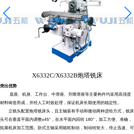
普通机床
摇臂钻床
立式钻床
金属带锯床
钻铣床
普通铣床
视频中心
X6332C/X6332B炮塔铣床
服务支持
关于我们
突出优势
底座、机身、工作台、中滑座、升降滑座等主要构件均采用高强度
联系我们
材料铸造而成，并经人工时效处理，保证机床长期使用的稳定性。
立铣头配置炮塔铣床头，且主轴装有手动和微动两种进给方式，铣床
头可在垂直平面内调整±45°，在水平面内回转 180°，加工方便、准确，
拓展机床加工范围。卧式主轴采用能耗制动，制动转矩大，停止迅速、可