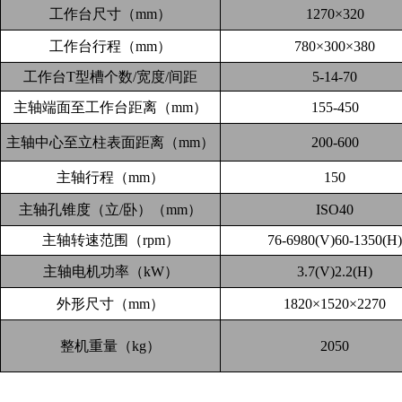
工作台尺寸（
mm
）
1270×320
工作台行程（
mm
）
780×300×380
工作台
T
型槽个数
/
宽度
/
间距
5-14-70
主轴端面至工作台距离（
mm
）
155-450
主轴中心至立柱表面距离（
mm
）
200-600
主轴行程（
mm
）
150
主轴孔锥度（立
/
卧）（
mm
）
ISO40
主轴转速范围（
rpm
）
76-6980(V)60-1350(H)
主轴电机功率（
kW
）
3.7(V)2.2(H)
外形尺寸（
mm
）
1820×1520×2270
整机重量（
kg
）
2050