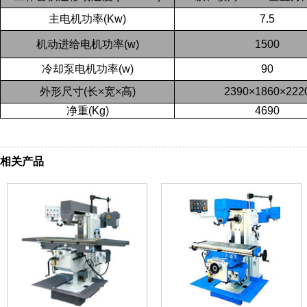
主电机功率
(Kw)
7.5
机动进给电机功率
(w)
1500
冷却泵电机功率
(w)
90
外形尺寸
(
长
×
宽
×
高
)
2390×1860×222
净重
(Kg)
4690
相关产品