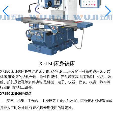
普通机床
摇臂钻床
立式钻床
金属带锯床
钻铣床
普通铣床
视频中心
X7150床身铣床
服务支持
X7150床身铣床是在普通床身铣床的机床上,开发的一种新型通用床身式
关于我们
机床,该铣床的结构合理、刚性性能好、产品精度高,具有铣削、钻孔、攻
联系我们
丝、扩孔及铰孔等多种功能,是机械、电子、仪器、仪表、模具、汽车等
行业的理想加工设备。
X7150床身铣床特点
1、 底座、机身、工作台、中滑座等主要构件均采用高强度材料铸造而成
并经人工时效处理,保证机床长期使用的稳定性。