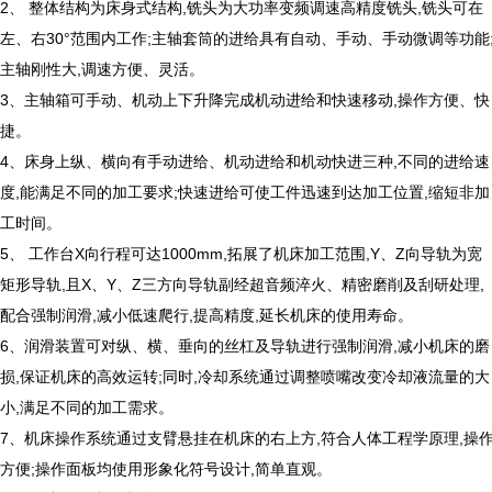
2、 整体结构为床身式结构,铣头为大功率变频调速高精度铣头,铣头可在
左、右30°范围内工作;主轴套筒的进给具有自动、手动、手动微调等功能
主轴刚性大,调速方便、灵活。
3、主轴箱可手动、机动上下升降完成机动进给和快速移动,操作方便、快
捷。
4、床身上纵、横向有手动进给、机动进给和机动快进三种,不同的进给速
度,能满足不同的加工要求;快速进给可使工件迅速到达加工位置,缩短非加
工时间。
5、 工作台X向行程可达1000mm,拓展了机床加工范围,Y、Z向导轨为宽
矩形导轨,且X、Y、Z三方向导轨副经超音频淬火、精密磨削及刮研处理,
配合强制润滑,减小低速爬行,提高精度,延长机床的使用寿命。
6、润滑装置可对纵、横、垂向的丝杠及导轨进行强制润滑,减小机床的磨
损,保证机床的高效运转;同时,冷却系统通过调整喷嘴改变冷却液流量的大
小,满足不同的加工需求。
7、机床操作系统通过支臂悬挂在机床的右上方,符合人体工程学原理,操
方便;操作面板均使用形象化符号设计,简单直观。