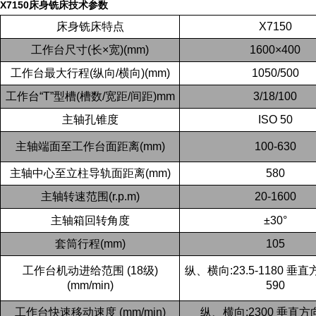
X7150床身铣床技术参数
床身铣床特点
X7150
工作台尺寸
(
长
×
宽
)(mm)
1600×400
工作台最大行程
(
纵向
/
横向
)(mm)
1050/500
工作台
“T”
型槽
(
槽数
/
宽距
/
间距
)mm
3/18/100
主轴孔锥度
ISO 50
主轴端面至工作台面距离
(mm)
100-630
主轴中心至立柱导轨面距离
(mm)
580
主轴转速范围
(r.p.m)
20-1600
主轴箱回转角度
±30°
套筒行程
(mm)
105
工作台机动进给范围
(18
级
)
纵、横向
:23.5-1180
垂直
(mm/min)
590
工作台快速移动速度
(mm/min)
纵、横向
:2300
垂直方